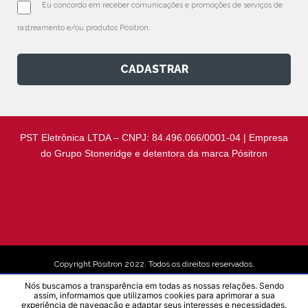
Eu concordo em receber comunicações e promoções de serviços de 
rastreamento e/ou produtos Pósitron.
CADASTRAR
PST Eletrônica LTDA – CNPJ: 84.496.066/0001-04 | Empresa
do Grupo Stoneridge e detentora da marca Pósitron
Copyright Pósitron 2022. Todos os direitos reservados.
Nós buscamos a transparência em todas as nossas relações. Sendo
assim, informamos que utilizamos cookies para aprimorar a sua
Aviso de Privacidade
experiência de navegação e adaptar seus interesses e necessidades.