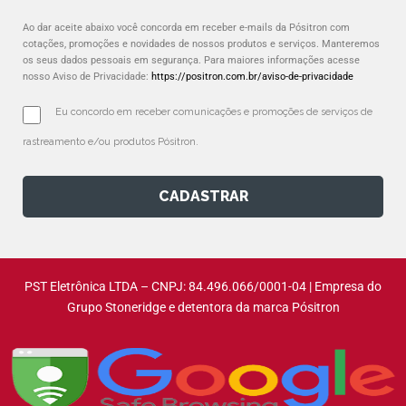
Ao dar aceite abaixo você concorda em receber e-mails da Pósitron com
cotações, promoções e novidades de nossos produtos e serviços. Manteremos
os seus dados pessoais em segurança. Para maiores informações acesse
nosso Aviso de Privacidade:
https://positron.com.br/aviso-de-privacidade
Eu concordo em receber comunicações e promoções de serviços de 
rastreamento e/ou produtos Pósitron.
CADASTRAR
PST Eletrônica LTDA – CNPJ: 84.496.066/0001-04 | Empresa do
Grupo Stoneridge e detentora da marca Pósitron