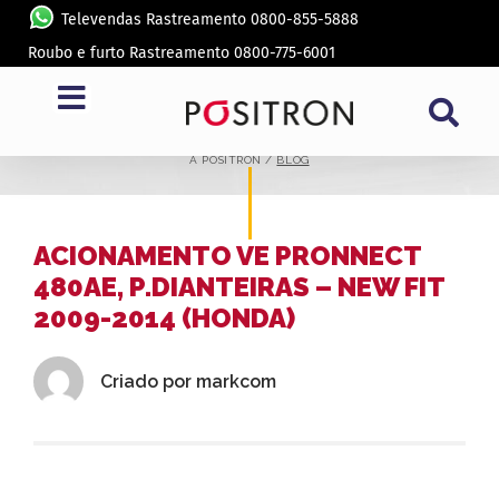
Televendas Rastreamento 0800-855-5888
Roubo e furto Rastreamento 0800-775-6001
BLOG
A PÓSITRON /
BLOG
ACIONAMENTO VE PRONNECT
480AE, P.DIANTEIRAS – NEW FIT
2009-2014 (HONDA)
Criado por
markcom