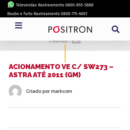
Televendas Rastreamento 0800-855-5888
Roubo e furto Rastreamento 0800-775-6001
BLOG
A PÓSITRON /
BLOG
ACIONAMENTO VE C/ SW273 –
ASTRA ATÉ 2011 (GM)
Criado por
markcom