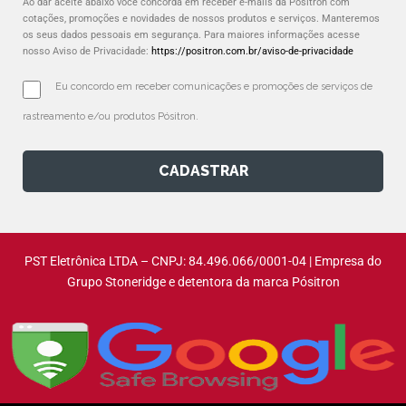
Ao dar aceite abaixo você concorda em receber e-mails da Pósitron com
cotações, promoções e novidades de nossos produtos e serviços. Manteremos
os seus dados pessoais em segurança. Para maiores informações acesse
nosso Aviso de Privacidade:
https://positron.com.br/aviso-de-privacidade
Eu concordo em receber comunicações e promoções de serviços de 
rastreamento e/ou produtos Pósitron.
CADASTRAR
PST Eletrônica LTDA – CNPJ: 84.496.066/0001-04 | Empresa do
Grupo Stoneridge e detentora da marca Pósitron