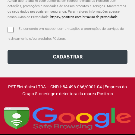
Ao dar aceite abaixo você concorda em receber e-mails da Pósitron com
cotações, promoções e novidades de nossos produtos e serviços. Manteremos
os seus dados pessoais em segurança. Para maiores informações acesse
nosso Aviso de Privacidade:
https://positron.com.br/aviso-de-privacidade
Eu concordo em receber comunicações e promoções de serviços de 
rastreamento e/ou produtos Pósitron.
CADASTRAR
PST Eletrônica LTDA – CNPJ: 84.496.066/0001-04 | Empresa do
Grupo Stoneridge e detentora da marca Pósitron