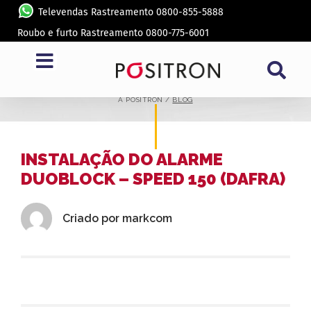
Televendas Rastreamento 0800-855-5888
Roubo e furto Rastreamento 0800-775-6001
BLOG
A PÓSITRON /
BLOG
INSTALAÇÃO DO ALARME
DUOBLOCK – SPEED 150 (DAFRA)
Criado por
markcom