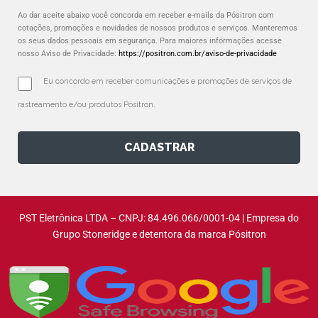
Ao dar aceite abaixo você concorda em receber e-mails da Pósitron com
cotações, promoções e novidades de nossos produtos e serviços. Manteremos
os seus dados pessoais em segurança. Para maiores informações acesse
nosso Aviso de Privacidade:
https://positron.com.br/aviso-de-privacidade
Eu concordo em receber comunicações e promoções de serviços de 
rastreamento e/ou produtos Pósitron.
CADASTRAR
PST Eletrônica LTDA – CNPJ: 84.496.066/0001-04 | Empresa do
Grupo Stoneridge e detentora da marca Pósitron