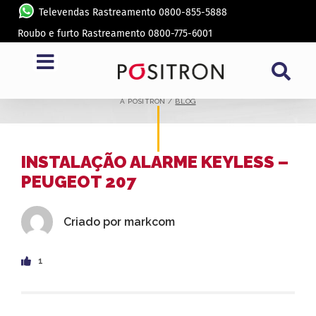
Televendas Rastreamento 0800-855-5888
Roubo e furto Rastreamento 0800-775-6001
BLOG
A PÓSITRON /
BLOG
INSTALAÇÃO ALARME KEYLESS –
PEUGEOT 207
Criado por
markcom
1