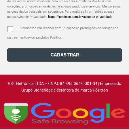
Ao dar aceite abaixo você concorda em receber e-mails da Pósitron com
cotações, promoções e novidades de nossos produtos e serviços. Manteremos
os seus dados pessoais em segurança. Para maiores informações acesse
nosso Aviso de Privacidade:
https://positron.com.br/aviso-de-privacidade
Eu concordo em receber comunicações e promoções de serviços de 
rastreamento e/ou produtos Pósitron.
CADASTRAR
PST Eletrônica LTDA – CNPJ: 84.496.066/0001-04 | Empresa do
Grupo Stoneridge e detentora da marca Pósitron