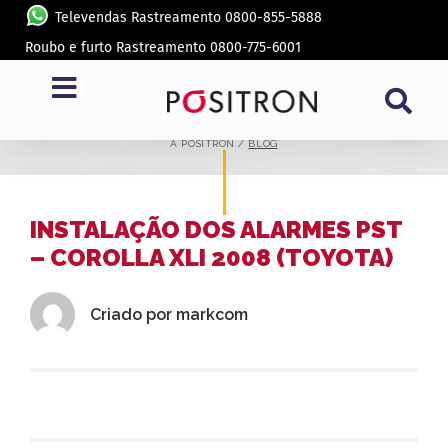
Televendas Rastreamento 0800-855-5888
Roubo e furto Rastreamento 0800-775-6001
BLOG
A PÓSITRON /
BLOG
INSTALAÇÃO DOS ALARMES PST
– COROLLA XLI 2008 (TOYOTA)
Criado por
markcom