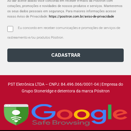
Ao dar aceite abaixo você concorda em receber e-mails da Pósitron com
cotações, promoções e novidades de nossos produtos e serviços. Manteremos
os seus dados pessoais em segurança. Para maiores informações acesse
nosso Aviso de Privacidade:
https://positron.com.br/aviso-de-privacidade
Eu concordo em receber comunicações e promoções de serviços de 
rastreamento e/ou produtos Pósitron.
CADASTRAR
PST Eletrônica LTDA – CNPJ: 84.496.066/0001-04 | Empresa do
Grupo Stoneridge e detentora da marca Pósitron