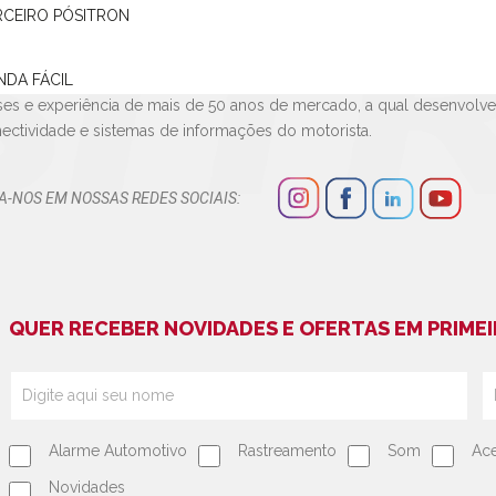
arca Pósitron é conhecida pela inovação em seus produtos e serviço
RCEIRO PÓSITRON
omotivos e referência no desenvolvimento de soluções tecnológica
rica Latina.
tencente ao Grupo norte-americano
NDA FÁCIL
Stoneridge
, importante empresa
ses e experiência de mais de 50 anos de mercado, a qual desenvolv
ectividade e sistemas de informações do motorista.
A-NOS EM NOSSAS REDES SOCIAIS:
QUER RECEBER NOVIDADES E OFERTAS EM PRIMEI
Alarme Automotivo
Rastreamento
Som
Ace
Novidades