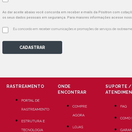
Ao dar aceite abaixo você concorda em receber e-mails da Pósitron com cotaç
os seus dados pessoais em segurança. Para maiores informações acesse nosso
Eu concordo em receber comunicações e promoções de serviços de rastreamen
CADASTRAR
RASTREAMENTO
ONDE
SUPORTE /
ENCONTRAR
ATENDIME
PORTAL DE
COMPRE
FAQ
RASTREAMENTO
AGORA
COMO 
ESTRUTURA E
LOJAS
TECNOLOGIA
GARAN