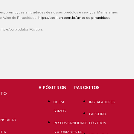
ões, promoções e novidades de nossos produtos e serviços. Manteremos
 Aviso de Privacidade:
https://positron.com.br/aviso-de-privacidade
to e/ou produtos Pósitron.
A PÓSITRON
PARCEIROS
NTO
QUEM
INSTALADORES
SOMOS
PARCEIRO
INSTALAR
RESPONSABILIDADE
PÓSITRON
TIA
SOCIOAMBIENTAL