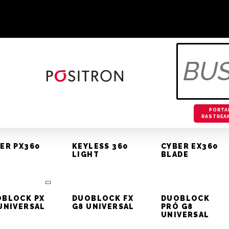
Televendas Rastreamento 
OS
OTIVOS
BLOG
PORTA
RASTREA
ER PX360
KEYLESS 360
CYBER EX360
LIGHT
BLADE
ALARMES PST E ACIONAM
BLOCK PX
DUOBLOCK FX
DUOBLOCK
VO VECTRA (CHEVROLET)
UNIVERSAL
G8 UNIVERSAL
PRÓ G8
UNIVERSAL