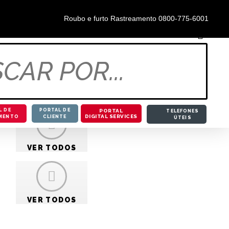
0800-855-5888
Roubo e furto Rastreamento 0800-775-6001
L DE
PORTAL DE
PORTAL
TELEFONES
DIGITAL SERVICES
MENTO
CLIENTE
ÚTEIS
A PÓSITRON /
BLOG
VER TODOS
ENTO DOS VIDROS
VER TODOS