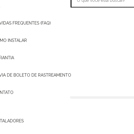
VIDAS FREQUENTES (FAQ)
ATENDIMENTO
PÓSITRON
MO INSTALAR
presentante Pósitron mais
ONDE
RANTIA
ENCONTRAR?
 VIA DE BOLETO DE RASTREAMENTO
ASSISTÊNCIA
24H
NTATO
STALADORES