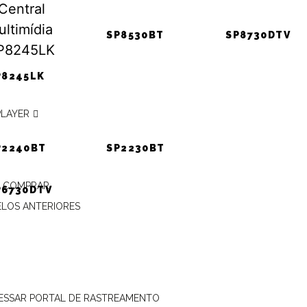
SP8530BT
SP8730DTV
DO ALARME PÓSITRON –
P8245LK
ARMES PST E
PLAYER
W273 – VECTRA GT
P2240BT
SP2230BT
 COMPRAR
P6730DTV
LOS ANTERIORES
ESSAR PORTAL DE RASTREAMENTO