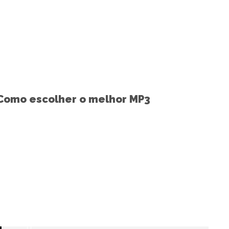
ICAS AUTOMOTIVAS
Como escolher o melhor MP3
automotivo para o seu carro?
+ SAIBA MAIS