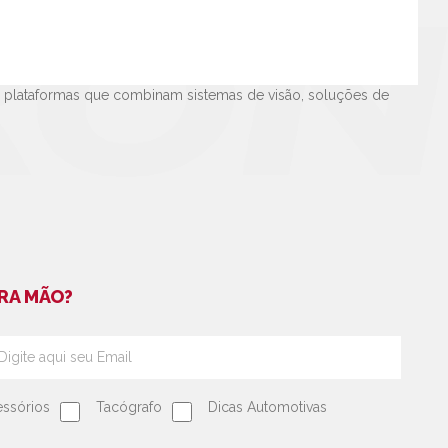
s, sendo uma das principais fabricantes de acessórios
s em segurança e conforto,
infotainment
e rastreamento para
 do setor automotivo global com presença em mais de 15
e plataformas que combinam sistemas de visão, soluções de
RA MÃO?
ssórios
Tacógrafo
Dicas Automotivas