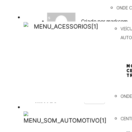
ONDE 
ACESSÓRIOS
Criado por
markcom
VEÍC
ACESSÓRIOS
AUTO
M
C
T
CURTA ESTE
ONDE
Curtir
ARTIGO
SOM AUTOMOTIVO
CENT
SOM