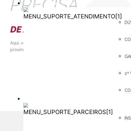
PRECISA
SUPORTE / ATENDIMENTO
SUPORTE /
DÚ
DE AJUDA?
ATENDIMENTO
CO
Aqui, você pode consultar os manuais técnicos, encontrar o re
próximo, além de contar com a assistência 24h e muito mais!
GA
SAIBA MAIS
2ª
CO
PARCEIROS
PARCEIROS
IN