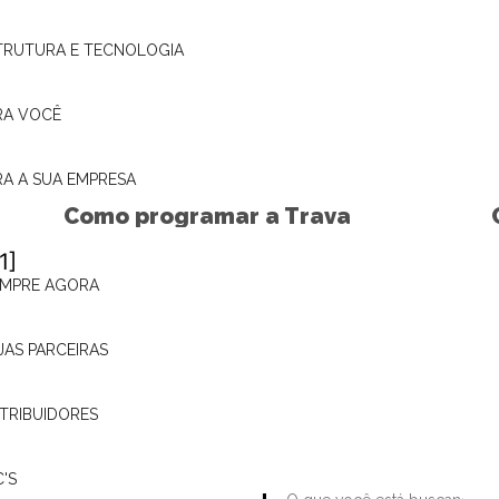
TRUTURA E TECNOLOGIA
RA VOCÊ
RA A SUA EMPRESA
DICAS AUTOMOTIVAS
D
Como programar a Trava
Automática dos alarmes
Pósitron
MPRE AGORA
+ SAIBA MAIS
JAS PARCEIRAS
STRIBUIDORES
C'S