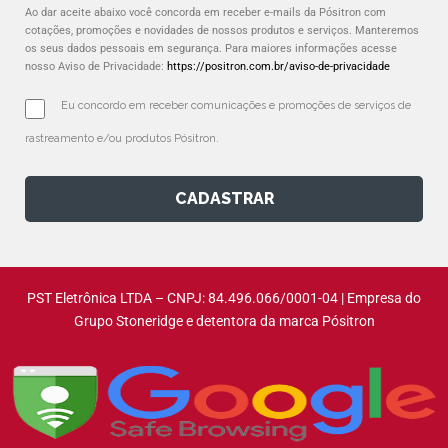
Ao dar aceite abaixo você concorda em receber e-mails da Pósitron com
cotações, promoções e novidades de nossos produtos e serviços. Manteremos
os seus dados pessoais em segurança. Para maiores informações acesse
nosso Aviso de Privacidade:
https://positron.com.br/aviso-de-privacidade
Eu concordo em receber comunicações e promoções de serviços de 
rastreamento e/ou produtos Pósitron.
CADASTRAR
PST Eletrônica LTDA – CNPJ: 84.496.066/0001-04 | Empresa do
Grupo Stoneridge e detentora da marca Pósitron