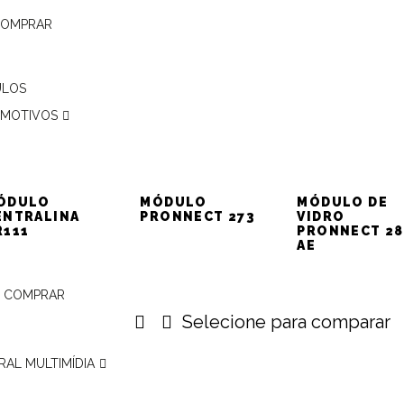
COMPRAR
CYBER FX360 PL
ULOS
MOTIVOS
Alarme Automotivo Pósitron CYBER FX360 P
presença
Acendimento auto
ÓDULO
MÓDULO
MÓDULO DE
lanterna
ENTRALINA
PRONNECT 273
VIDRO
R111
PRONNECT 28
AE
MAIS DETALHES
 COMPRAR
Selecione para comparar
RAL MULTIMÍDIA