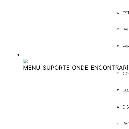
ES
PA
PA
ONDE ENCONTRAR
ONDE
CO
ENCONTRAR
LO
DI
PA