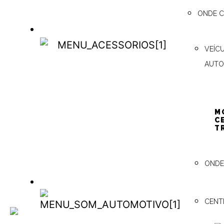
ONDE 
ACESSÓRIOS
VEÍC
ACESSÓRIOS
AUTO
M
C
T
ONDE
SOM AUTOMOTIVO
CENT
SOM