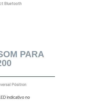
ct Bluetooth
SOM PARA
200
versal Pósitron
LED indicativo no
Produto Univ