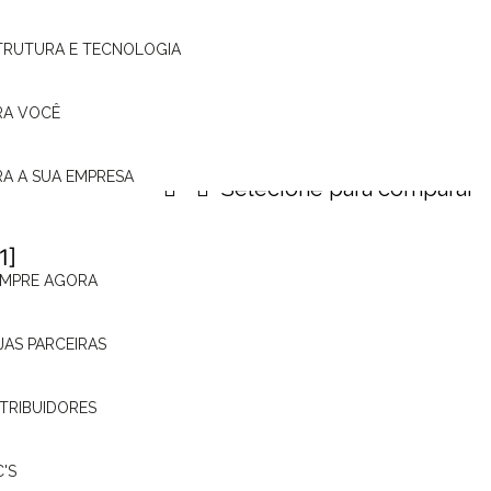
Entrada USB fron
TRUTURA E TECNOLOGIA
RA VOCÊ
MAIS DETALHES
RA A SUA EMPRESA
Selecione para comparar
MPRE AGORA
SP 8900 NAV
JAS PARCEIRAS
Central Multimídia Mirror Connect SP8900 
STRIBUIDORES
MAIS DETALHES
Selecione para comparar
C'S