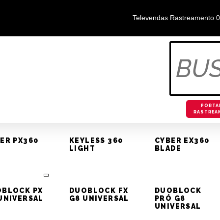
Televendas Rastreamento 
OS
L MULTIMÍDIA PÓSITRON SP8340TH
OTIVOS
PORTA
RASTREA
ER PX360
KEYLESS 360
CYBER EX360
UAL É O PRODUTO PÓSITRON
LIGHT
BLADE
AL PARA VOCÊ?
BLOCK PX
DUOBLOCK FX
DUOBLOCK
UNIVERSAL
G8 UNIVERSAL
PRÓ G8
UNIVERSAL