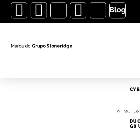
ALARMES
Marca do
Grupo Stoneridge
VEÍCUL
CENTRA
AUTOM
ALARMES
CYB
Q
IDE
MOTOS
DUO
G8 