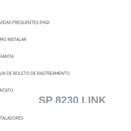
SP 8960 NAV
VIDAS FREQUENTES (FAQ)
MO INSTALAR
Central Multimídia SP8960 NAV Mirror Conn
RANTIA
MAIS DETALHES
Selecione para comparar
 VIA DE BOLETO DE RASTREAMENTO
NTATO
SP 8230 LINK
Central Multimídia Mirror Connect SP8230 Li
STALADORES