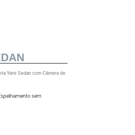
EDAN
ota Yaris Sedan com Câmera de
 Espelhamento sem
Sistema Oper