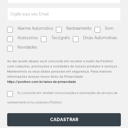
Alarme Automotivo
Rastreamento
Som
Acessórios
Tacógrafo
Dicas Automotivas
Novidades
Ao dar aceite abaixo você concorda em receber e-mails da Pósitron
com cotações, promoções e novidades de nossos produtos e serviços.
Manteremos os seus dados pessoais em segurança. Para maiores
informações acesse nosso Aviso de Privacidade:
https://positron.com.br/aviso-de-privacidade
Eu concordo em receber comunicações e promoções de serviços de 
rastreamento e/ou produtos Pósitron.
CADASTRAR