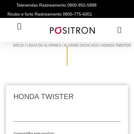
Televendas Rastreamento 0800-855-5888
Roubo e furto Rastreamento 0800-775-6001
ALARME DEDICADO
INÍCIO
/
LINHA DE ALARMES
/
ALARME DEDICADO
/ HONDA TWISTER
HONDA TWISTER
Compartilhe este produto: