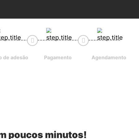
 de adesão
Pagamento
Agendamento
em poucos minutos!