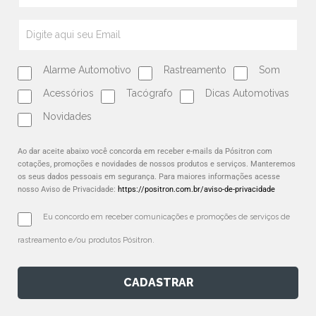
Alarme Automotivo
Rastreamento
Som
Acessórios
Tacógrafo
Dicas Automotivas
Novidades
Ao dar aceite abaixo você concorda em receber e-mails da Pósitron com
cotações, promoções e novidades de nossos produtos e serviços. Manteremos
os seus dados pessoais em segurança. Para maiores informações acesse
nosso Aviso de Privacidade:
https://positron.com.br/aviso-de-privacidade
Eu concordo em receber comunicações e promoções de serviços de 
rastreamento e/ou produtos Pósitron.
CADASTRAR