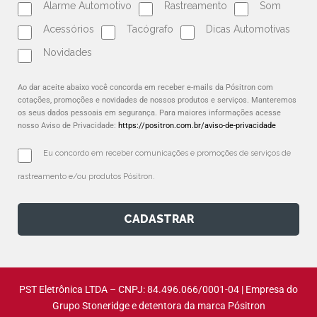
Alarme Automotivo
Rastreamento
Som
Acessórios
Tacógrafo
Dicas Automotivas
Novidades
Ao dar aceite abaixo você concorda em receber e-mails da Pósitron com
cotações, promoções e novidades de nossos produtos e serviços. Manteremos
os seus dados pessoais em segurança. Para maiores informações acesse
nosso Aviso de Privacidade:
https://positron.com.br/aviso-de-privacidade
Eu concordo em receber comunicações e promoções de serviços de 
rastreamento e/ou produtos Pósitron.
CADASTRAR
PST Eletrônica LTDA – CNPJ: 84.496.066/0001-04 | Empresa do
Grupo Stoneridge e detentora da marca Pósitron