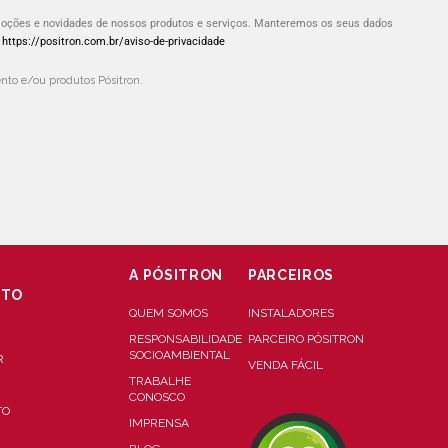
omoções e novidades de nossos produtos e serviços. Manteremos os seus dados
:
https://positron.com.br/aviso-de-privacidade
to e/ou produtos Pósitron.
A PÓSITRON
PARCEIROS
NTO
QUEM SOMOS
INSTALADORES
RESPONSABILIDADE
PARCEIRO PÓSITRON
SOCIOAMBIENTAL
R
VENDA FÁCIL
TRABALHE
CONOSCO
TO
IMPRENSA