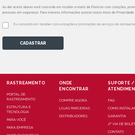
Ao dar aceite abaixo você concorda em receber e-mails da Pósitron com cotações, pr
pessoais em segurança. Para maiores informações acesse nosso Aviso de Privacidade
Eu concordo em receber comunicações e promoções de serviços de rastreamen
CADASTRAR
RASTREAMENTO
ONDE
SUPORTE /
ENCONTRAR
ATENDIME
PORTAL DE
RASTREAMENTO
COMPRE AGORA
FAQ
ESTRUTURA E
LOJAS PARCEIRAS
COMO INSTALA
TECNOLOGIA
DISTRIBUIDORES
GARANTIA
PARA VOCÊ
2ª VIA DE BOLE
PARA EMPRESA
CONTATO