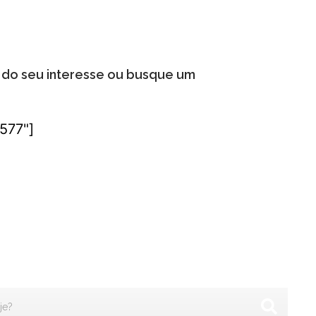
a do seu interesse ou busque um
6577"]