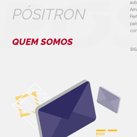
aut
PÓSITRON
Amé
Per
paí
con
QUEM SOMOS
SIG