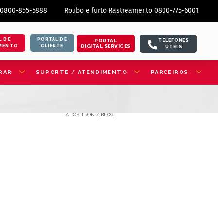
 0800-855-5888
Roubo e furto Rastreamento 0800-775-6001
L DE
PORTAL DE
PORTAL
TELEFONES
DIGITAL SERVICES
MENTO
CLIENTE
ÚTEIS
RAR
SUPORTE / ATENDIMENTO
PARCEIROS
A PÓSITRON /
BLOG