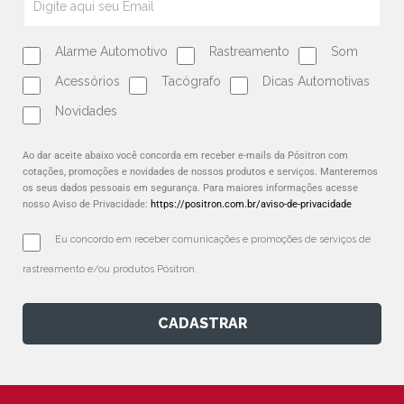
Alarme Automotivo
Rastreamento
Som
Acessórios
Tacógrafo
Dicas Automotivas
Novidades
Ao dar aceite abaixo você concorda em receber e-mails da Pósitron com
cotações, promoções e novidades de nossos produtos e serviços. Manteremos
os seus dados pessoais em segurança. Para maiores informações acesse
nosso Aviso de Privacidade:
https://positron.com.br/aviso-de-privacidade
Eu concordo em receber comunicações e promoções de serviços de 
rastreamento e/ou produtos Pósitron.
CADASTRAR