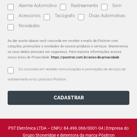
Alarme Automotivo
Rastreamento
Som
Acessórios
Tacógrafo
Dicas Automotivas
Novidades
Ao dar aceite abaixo você concorda em receber e-mails da Pósitron com
cotações, promoções e novidades de nossos produtos e serviços. Manteremos
os seus dados pessoais em segurança. Para maiores informações acesse
nosso Aviso de Privacidade:
https://positron.com.br/aviso-de-privacidade
Eu concordo em receber comunicações e promoções de serviços de 
rastreamento e/ou produtos Pósitron.
CADASTRAR
PST Eletrônica LTDA – CNPJ: 84.496.066/0001-04 | Empresa do
Grupo Stoneridge e detentora da marca Pósitron