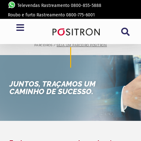
Televendas Rastreamento 0800-855-5888
Roubo e furto Rastreamento 0800-775-6001
SEJA UM PARCEIRO PÓSITRON
PARCEIROS /
SEJA UM PARCEIRO PÓSITRON
JUNTOS, TRAÇAMOS UM
CAMINHO DE SUCESSO.