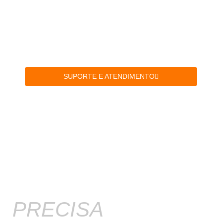
Veja nossos vídeos que irão te auxiliar
na
instalação do produto
.
SUPORTE E ATENDIMENTO
PRECISA