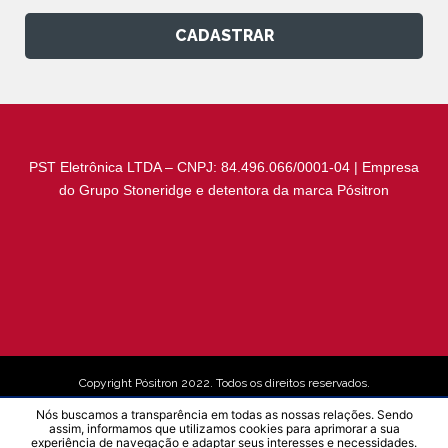
CADASTRAR
PST Eletrônica LTDA – CNPJ: 84.496.066/0001-04 | Empresa
do Grupo Stoneridge e detentora da marca Pósitron
Copyright Pósitron 2022. Todos os direitos reservados.
Nós buscamos a transparência em todas as nossas relações. Sendo
assim, informamos que utilizamos cookies para aprimorar a sua
Aviso de Privacidade
experiência de navegação e adaptar seus interesses e necessidades.