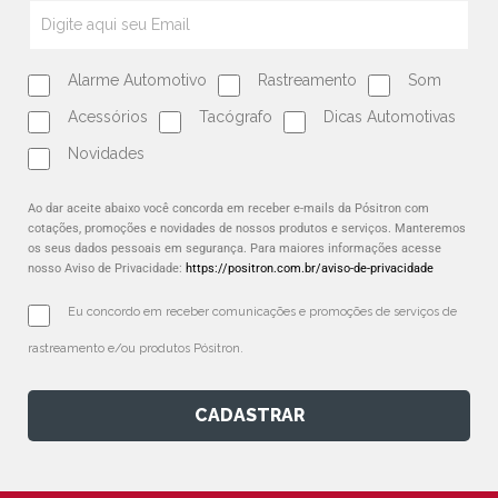
Alarme Automotivo
Rastreamento
Som
Acessórios
Tacógrafo
Dicas Automotivas
Novidades
Ao dar aceite abaixo você concorda em receber e-mails da Pósitron com
cotações, promoções e novidades de nossos produtos e serviços. Manteremos
os seus dados pessoais em segurança. Para maiores informações acesse
nosso Aviso de Privacidade:
https://positron.com.br/aviso-de-privacidade
Eu concordo em receber comunicações e promoções de serviços de 
rastreamento e/ou produtos Pósitron.
CADASTRAR