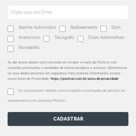
Alarme Automotivo
Rastreamento
Som
Acessórios
Tacógrafo
Dicas Automotivas
Novidades
Ao dar aceite abaixo você concorda em receber e-mails da Pósitron com
cotações, promoções e novidades de nossos produtos e serviços. Manteremos
os seus dados pessoais em segurança. Para maiores informações acesse
nosso Aviso de Privacidade:
https://positron.com.br/aviso-de-privacidade
Eu concordo em receber comunicações e promoções de serviços de 
rastreamento e/ou produtos Pósitron.
CADASTRAR