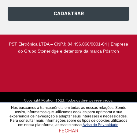
CADASTRAR
PST Eletrônica LTDA – CNPJ: 84.496.066/0001-04 | Empresa
do Grupo Stoneridge e detentora da marca Pósitron
Copyright Pósitron 2022. Todos os direitos reservados.
Nós buscamos a transparência em todas as nossas relações. Sendo
assim, informamos que utilizamos cookies para aprimorar a sua
experiência de navegação e adaptar seus interesses e necessidades.
Aviso de Privacidade
Para consultar mais informações sobre os tipos de cookies utilizados
em nossa plataforma, acesse o nosso
Aviso de Privacidade
.
FECHAR
Desenvolvido por