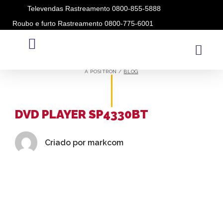
Televendas Rastreamento 0800-855-5888
Roubo e furto Rastreamento 0800-775-6001
BLOG
A PÓSITRON /
BLOG
DVD PLAYER SP4330BT
Criado por
markcom