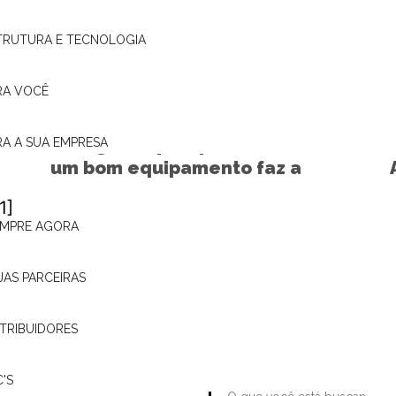
TRUTURA E TECNOLOGIA
RA VOCÊ
TECNOLOGIA
D
Tacógrafo: por que escolher
RA A SUA EMPRESA
um bom equipamento faz a
diferença?
+ SAIBA MAIS
MPRE AGORA
JAS PARCEIRAS
STRIBUIDORES
C'S