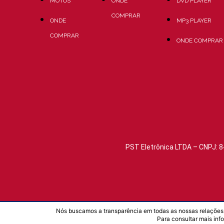
MOTOS
ONDE
DVD PLAYER
COMPRAR
ONDE
MP3 PLAYER
COMPRAR
ONDE COMPRAR
PST Eletrônica LTDA – CNPJ: 8
Nós buscamos a transparência em todas as nossas relações.
Para consultar mais inf