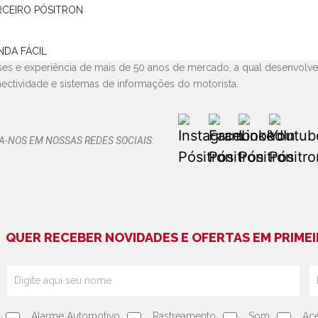
arca Pósitron é conhecida pela inovação em seus produtos e serviço
RCEIRO PÓSITRON
omotivos e referência no desenvolvimento de soluções tecnológica
rica Latina.
tencente ao Grupo norte-americano
NDA FÁCIL
Stoneridge
, importante empresa
ses e experiência de mais de 50 anos de mercado, a qual desenvolv
ectividade e sistemas de informações do motorista.
A-NOS EM NOSSAS REDES SOCIAIS:
QUER RECEBER NOVIDADES E OFERTAS EM PRIMEI
Alarme Automotivo
Rastreamento
Som
Ace