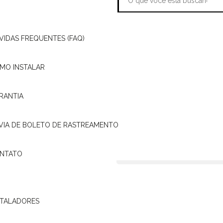
VIDAS FREQUENTES (FAQ)
ATENDIMENTO
PÓSITRON
MO INSTALAR
presentante Pósitron mais
ONDE
RANTIA
ENCONTRAR?
 VIA DE BOLETO DE RASTREAMENTO
ASSISTÊNCIA
24H
NTATO
STALADORES