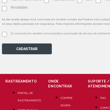
Novidades
Ao dar aceite abaixo você concorda em receber e-mails da Pósitron com cotaç
os seus dados pessoais em segurança. Para maiores informações acesse nosso
Eu concordo em receber comunicações e promoções de serviços de rastreamen
CADASTRAR
RASTREAMENTO
ONDE
SUPORTE /
ENCONTRAR
ATENDIME
PORTAL DE
COMPRE
FAQ
RASTREAMENTO
AGORA
COMO 