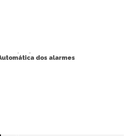
ICAS AUTOMOTIVAS
Como programar a Trava
Automática dos alarmes
Pósitron
+ SAIBA MAIS