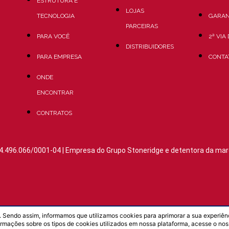
ESTRUTURA E
LOJAS
TECNOLOGIA
GARAN
PARCEIRAS
PARA VOCÊ
2ª VIA
DISTRIBUIDORES
PARA EMPRESA
CONTA
ONDE
ENCONTRAR
CONTRATOS
4.496.066/0001-04 | Empresa do Grupo Stoneridge e detentora da mar
 Sendo assim, informamos que utilizamos cookies para aprimorar a sua experiên
ormações sobre os tipos de cookies utilizados em nossa plataforma, acesse o no