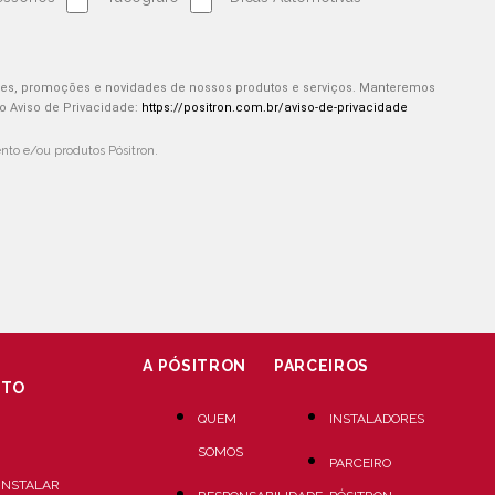
ões, promoções e novidades de nossos produtos e serviços. Manteremos
 Aviso de Privacidade:
https://positron.com.br/aviso-de-privacidade
to e/ou produtos Pósitron.
A PÓSITRON
PARCEIROS
NTO
QUEM
INSTALADORES
SOMOS
PARCEIRO
INSTALAR