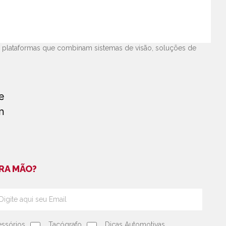
s, sendo uma das principais fabricantes de acessórios
s em segurança e conforto,
infotainment
e rastreamento para
 do setor automotivo global com presença em mais de 15
e plataformas que combinam sistemas de visão, soluções de
RA MÃO?
ssórios
Tacógrafo
Dicas Automotivas