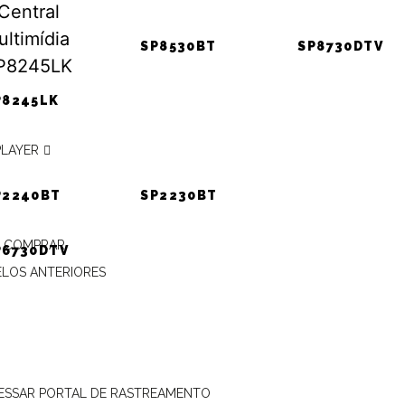
SP8530BT
SP8730DTV
 VE PRONNECT 480AE,
P8245LK
RONNECT 480AE,
PLAYER
P2240BT
SP2230BT
 COMPRAR
P6730DTV
LOS ANTERIORES
ESSAR PORTAL DE RASTREAMENTO