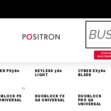
Televendas Rastreamento 
OS
OTIVOS
BLOG
PORTA
RASTREA
ER PX360
KEYLESS 360
CYBER EX360
LIGHT
BLADE
RONNECT 480AE – COBAL
BLOCK PX
DUOBLOCK FX
DUOBLOCK
UNIVERSAL
G8 UNIVERSAL
PRÓ G8
UNIVERSAL