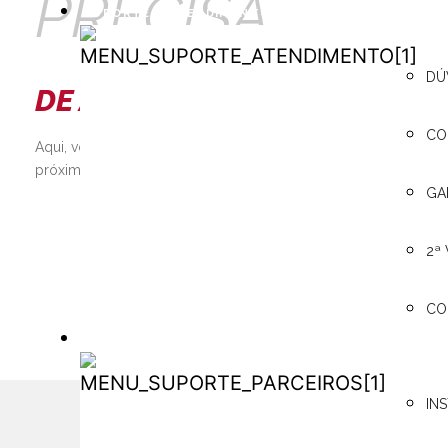
PRECISA
SUPORTE / ATENDIMENTO
SUPORTE /
DÚ
DE AJUDA?
ATENDIMENTO
CO
Aqui, você pode consultar os manuais técnicos, encontrar o re
próximo, além de contar com a assistência 24h e muito mais!
GA
SAIBA MAIS
2ª
CO
PARCEIROS
PARCEIROS
IN