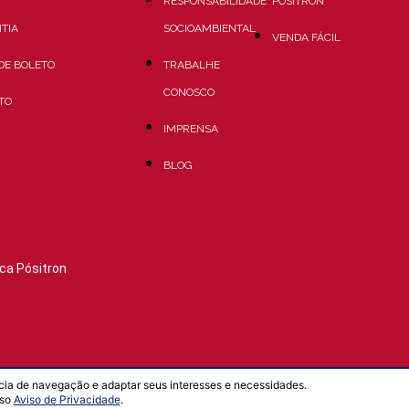
RESPONSABILIDADE
PÓSITRON
TIA
SOCIOAMBIENTAL
VENDA FÁCIL
 DE BOLETO
TRABALHE
CONOSCO
TO
IMPRENSA
BLOG
ca Pósitron
cia de navegação e adaptar seus interesses e necessidades.
sso
Aviso de Privacidade
.
Desenvolvido por