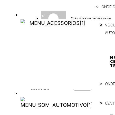
ONDE 
ACESSÓRIOS
Criado por
markcom
VEÍC
ACESSÓRIOS
AUTO
M
C
T
CURTA ESTE
ONDE
Curtir
ARTIGO
SOM AUTOMOTIVO
CENT
SOM