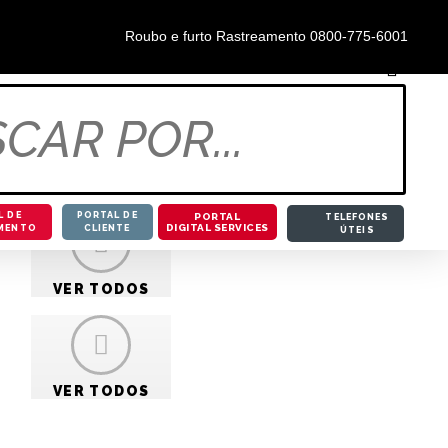
0800-855-5888
Roubo e furto Rastreamento 0800-775-6001
L DE
PORTAL DE
PORTAL
TELEFONES
DIGITAL SERVICES
MENTO
CLIENTE
ÚTEIS
A PÓSITRON /
BLOG
VER TODOS
T 2011 A 2015
VER TODOS