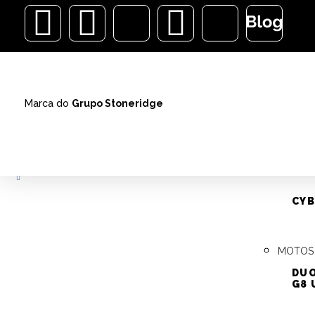
ALARMES
Marca do
Grupo Stoneridge
VEÍCUL
AUTOM
ALARMES
CYB
MOTOS
ACIONAMENTO VE P
DUO
(GM)
G8 