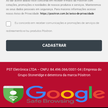
Ao dar aceite abaixo você concorda em receber e-mails da Pósitron com
cotações, promoções e novidades de nossos produtos e serviços. Manteremos
os seus dados pessoais em segurança. Para maiores informações acesse
nosso Aviso de Privacidade:
https://positron.com.br/aviso-de-privacidade
Eu concordo em receber comunicações e promoções de serviços de 
rastreamento e/ou produtos Pósitron.
CADASTRAR
PST Eletrônica LTDA – CNPJ: 84.496.066/0001-04 | Empresa do
Grupo Stoneridge e detentora da marca Pósitron