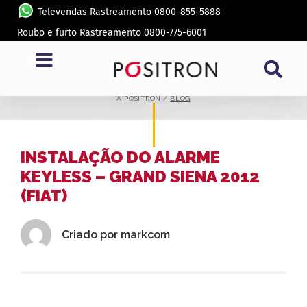
Televendas Rastreamento 0800-855-5888
Roubo e furto Rastreamento 0800-775-6001
BLOG
A PÓSITRON /
BLOG
INSTALAÇÃO DO ALARME
KEYLESS – GRAND SIENA 2012
(FIAT)
Criado por
markcom