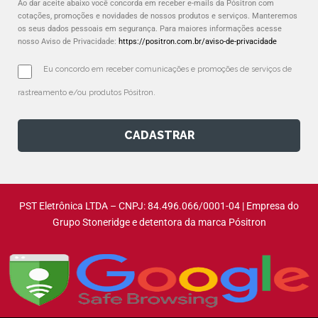
Ao dar aceite abaixo você concorda em receber e-mails da Pósitron com
cotações, promoções e novidades de nossos produtos e serviços. Manteremos
os seus dados pessoais em segurança. Para maiores informações acesse
nosso Aviso de Privacidade:
https://positron.com.br/aviso-de-privacidade
Eu concordo em receber comunicações e promoções de serviços de 
rastreamento e/ou produtos Pósitron.
CADASTRAR
PST Eletrônica LTDA – CNPJ: 84.496.066/0001-04 | Empresa do
Grupo Stoneridge e detentora da marca Pósitron