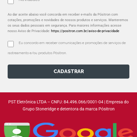
Ao dar aceite abaixo você concorda em receber e-mails da Pósitron com
cotações, promoções e novidades de nossos produtos e serviços. Manteremos
os seus dados pessoais em segurança. Para maiores informações acesse
nosso Aviso de Privacidade:
https://positron.com.br/aviso-de-privacidade
Eu concordo em receber comunicações e promoções de serviços de 
rastreamento e/ou produtos Pósitron.
CADASTRAR
PST Eletrônica LTDA – CNPJ: 84.496.066/0001-04 | Empresa do
Grupo Stoneridge e detentora da marca Pósitron