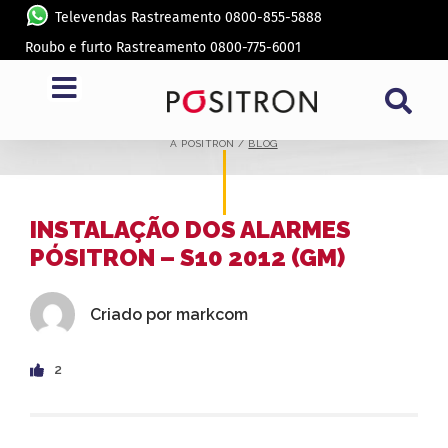
Televendas Rastreamento 0800-855-5888
Roubo e furto Rastreamento 0800-775-6001
BLOG
A PÓSITRON /
BLOG
INSTALAÇÃO DOS ALARMES
PÓSITRON – S10 2012 (GM)
Criado por
markcom
2