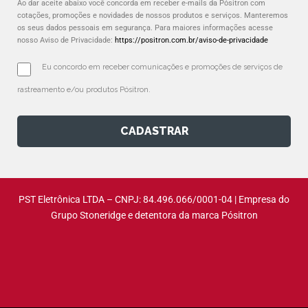
Ao dar aceite abaixo você concorda em receber e-mails da Pósitron com
cotações, promoções e novidades de nossos produtos e serviços. Manteremos
os seus dados pessoais em segurança. Para maiores informações acesse
nosso Aviso de Privacidade:
https://positron.com.br/aviso-de-privacidade
Eu concordo em receber comunicações e promoções de serviços de 
rastreamento e/ou produtos Pósitron.
CADASTRAR
PST Eletrônica LTDA – CNPJ: 84.496.066/0001-04 | Empresa do
Grupo Stoneridge e detentora da marca Pósitron