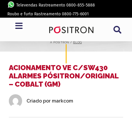
Televendas Rastreamento 0800-855-5888
Roubo e furto Rastreamento 0800-775-6001
BLOG
A PÓSITRON /
BLOG
ACIONAMENTO VE C/SW430
ALARMES PÓSITRON/ORIGINAL
– COBALT (GM)
Criado por
markcom