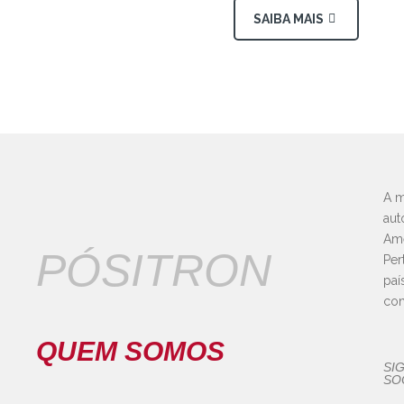
SAIBA MAIS
A m
aut
Amé
PÓSITRON
Per
paí
con
QUEM SOMOS
SI
SOC