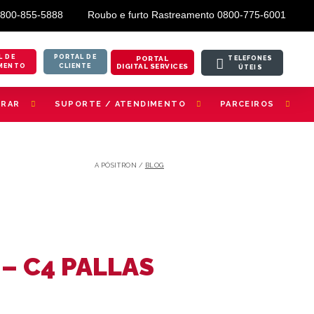
0800-855-5888
Roubo e furto Rastreamento 0800-775-6001
L DE
PORTAL DE
PORTAL
TELEFONES
DIGITAL SERVICES
MENTO
CLIENTE
ÚTEIS
TRAR
SUPORTE / ATENDIMENTO
PARCEIROS
A PÓSITRON /
BLOG
– C4 PALLAS