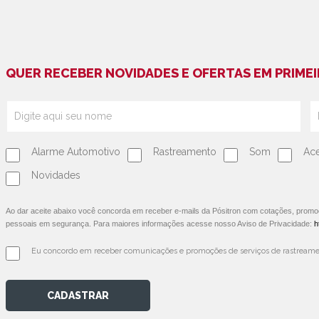
QUER RECEBER NOVIDADES E OFERTAS EM PRIMEI
Alarme Automotivo
Rastreamento
Som
Ace
Novidades
Ao dar aceite abaixo você concorda em receber e-mails da Pósitron com cotações, prom
pessoais em segurança. Para maiores informações acesse nosso Aviso de Privacidade:
h
Eu concordo em receber comunicações e promoções de serviços de rastreamen
CADASTRAR