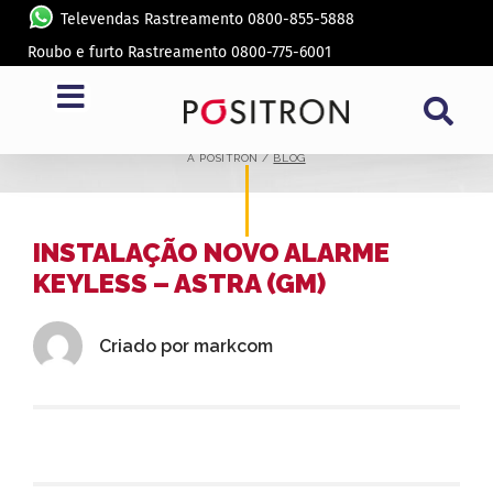
Televendas Rastreamento 0800-855-5888
Roubo e furto Rastreamento 0800-775-6001
BLOG
A PÓSITRON /
BLOG
INSTALAÇÃO NOVO ALARME
KEYLESS – ASTRA (GM)
Criado por
markcom