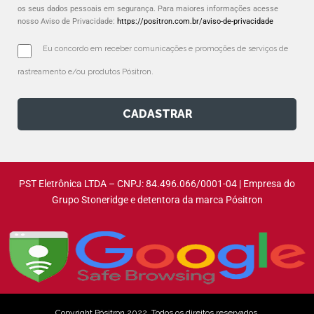
os seus dados pessoais em segurança. Para maiores informações acesse
nosso Aviso de Privacidade:
https://positron.com.br/aviso-de-privacidade
Eu concordo em receber comunicações e promoções de serviços de 
rastreamento e/ou produtos Pósitron.
CADASTRAR
PST Eletrônica LTDA – CNPJ: 84.496.066/0001-04 | Empresa do
Grupo Stoneridge e detentora da marca Pósitron
Copyright Pósitron 2022. Todos os direitos reservados.