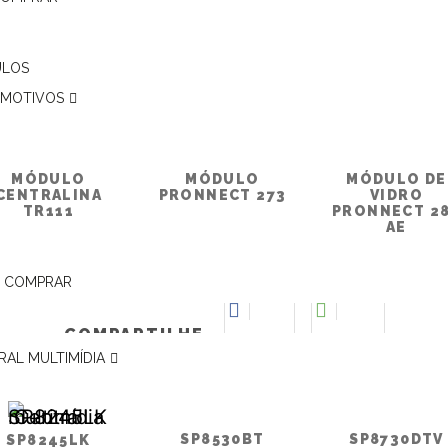
ULOS
MOTIVOS
MÓDULO
MÓDULO
MÓDULO DE
CENTRALINA
PRONNECT 273
VIDRO
TR111
PRONNECT 2
AE
 COMPRAR
COMPARTILHE
Facebook
WhatsApp
RAL MULTIMÍDIA
SP8530BT
SP8730DTV
SP8245LK