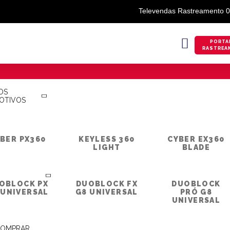
Televendas Rastreamento 
PORTA
RASTREA
OS
OTIVOS
BLOG
BER PX360
KEYLESS 360
CYBER EX360
LIGHT
BLADE
OBLOCK PX
DUOBLOCK FX
DUOBLOCK
ÇÃO DO ALARME PÓSITRON
 UNIVERSAL
G8 UNIVERSAL
PRÓ G8
UNIVERSAL
COMPRAR