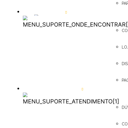
PA
ONDE ENCONTRAR
ONDE
CO
ENCONTRAR
LO
DICAS AUTOMOTIVAS
Tudo que um motorista recém
habilitado precisa saber sobre
DI
acessórios automotivos
+ SAIBA MAIS
PA
SUPORTE / ATENDIMENTO
SUPORTE /
DÚ
ATENDIMENTO
CO