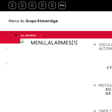
Marca do
Grupo Stoneridge
ALARMES
VEÍCUL
AUTOM
ALARMES
CY
MOTOS
DU
DICAS DE INSTALA
G8
(HONDA)
ONDE 