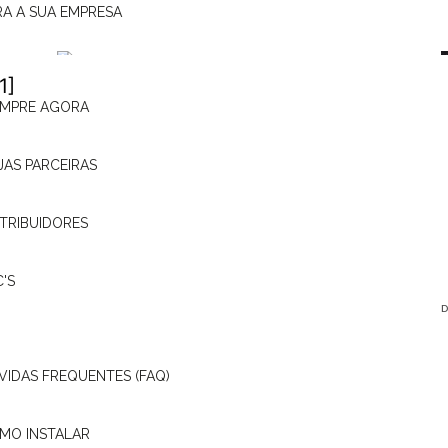
RA A SUA EMPRESA
MPRE AGORA
TECNOLOGIA
Tacógrafo: por que escolher
JAS PARCEIRAS
um bom equipamento faz a
diferença?
STRIBUIDORES
+ SAIBA MAIS
C'S
D
VIDAS FREQUENTES (FAQ)
MO INSTALAR