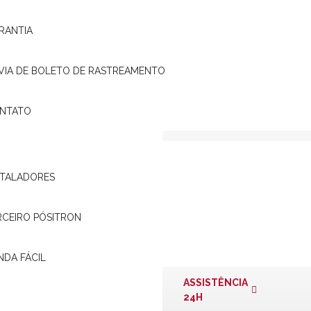
RANTIA
 VIA DE BOLETO DE RASTREAMENTO
NTATO
ATENDIMENTO
PÓSITRON
STALADORES
presentante Pósitron mais
ONDE
RCEIRO PÓSITRON
ENCONTRAR?
NDA FÁCIL
ASSISTÊNCIA
24H