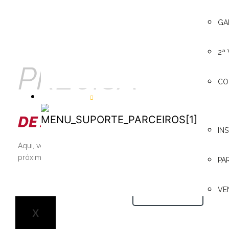
GA
2ª
PRECISA
CO
PARCEIROS
DE AJUDA?
PARCEIROS
IN
Aqui, você pode consultar os manuais técnicos, encontrar o re
próximo, além de contar com a assistência 24h e muito mais!
PA
VE
SAIBA MAIS
X