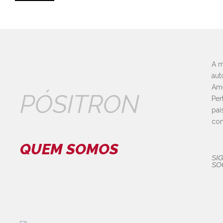
A m
aut
Amé
PÓSITRON
Per
paí
con
QUEM SOMOS
SI
SOC