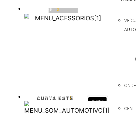
ACESSÓRIOS
VEÍC
Criado por
markcom
ACESSÓRIOS
AUTO
ONDE
SOM AUTOMOTIVO
CURTA ESTE
Curtir
ARTIGO
CENT
SOM
AUTOMOTIVO