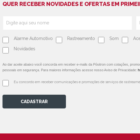
QUER RECEBER NOVIDADES E OFERTAS EM PRIMEI
Alarme Automotivo
Rastreamento
Som
Ace
Novidades
Ao dar aceite abaixo você concorda em receber e-mails da Pósitron com cotações, prom
pessoais em segurança. Para maiores informações acesse nosso Aviso de Privacidade:
h
Eu concordo em receber comunicações e promoções de serviços de rastreamen
CADASTRAR