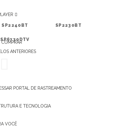
PLAYER
STALAÇÃO DO ALARME
SP2240BT
SP2230BT
SP6730DTV
 COMPRAR
INSTALAÇÃO DO
LOS ANTERIORES
ESSAR PORTAL DE RASTREAMENTO
TRUTURA E TECNOLOGIA
RA VOCÊ