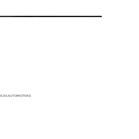
ICAS AUTOMOTIVAS
Como programar a Trava
Automática dos alarmes
Pósitron
+ SAIBA MAIS