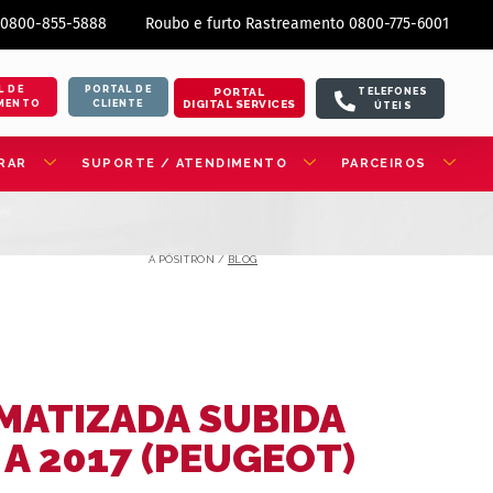
 0800-855-5888
Roubo e furto Rastreamento 0800-775-6001
L DE
PORTAL DE
PORTAL
TELEFONES
DIGITAL SERVICES
MENTO
CLIENTE
ÚTEIS
RAR
SUPORTE / ATENDIMENTO
PARCEIROS
A PÓSITRON /
BLOG
MATIZADA SUBIDA
 A 2017 (PEUGEOT)