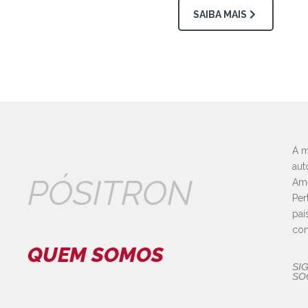
SAIBA MAIS
A m
aut
PÓSITRON
Amé
Per
paí
con
QUEM SOMOS
SI
SOC