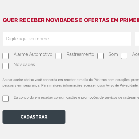
QUER RECEBER NOVIDADES E OFERTAS EM PRIMEI
Alarme Automotivo
Rastreamento
Som
Ace
Novidades
Ao dar aceite abaixo você concorda em receber e-mails da Pósitron com cotações, pr
pessoais em segurança. Para maiores informações acesse nosso Aviso de Privacidade
Eu concordo em receber comunicações e promoções de serviços de rastreamen
CADASTRAR