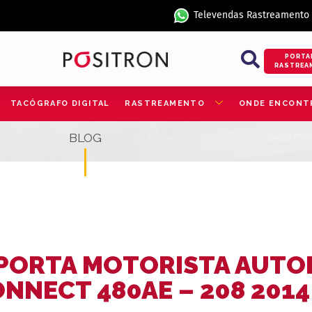
Televendas Rastreamento
PORTA
RASTREA
TACÓGRAFO DIGITAL
RASTREAMENTO
ONDE ENCONT
BLOG
PORTA MOTORISTA AUTO
ONNECT 480AE – 208 2014