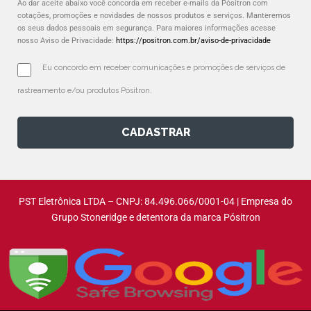
Ao dar aceite abaixo você concorda em receber e-mails da Pósitron com
cotações, promoções e novidades de nossos produtos e serviços. Manteremos
os seus dados pessoais em segurança. Para maiores informações acesse
nosso Aviso de Privacidade:
https://positron.com.br/aviso-de-privacidade
Eu concordo em receber comunicações e promoções de serviços de 
rastreamento e/ou produtos Pósitron.
CADASTRAR
PST Eletrônica LTDA – CNPJ: 84.496.066/0001-04 | Empresa do
Grupo Stoneridge e detentora da marca Pósitron