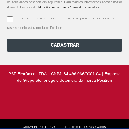
os seus dados pessoais em segurança. Para maiores informações acesse nosso
Aviso de Privacidade:
https://positron.com.br/aviso-de-privacidade
Eu concordo em receber comunicações e promoções de serviços de 
rastreamento e/ou produtos Pósitron.
CADASTRAR
PST Eletrônica LTDA – CNPJ: 84.496.066/0001-04 | Empresa
do Grupo Stoneridge e detentora da marca Pósitron
Copyright Pósitron 2022. Todos os direitos reservados.