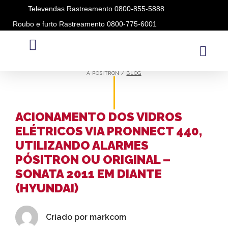
Televendas Rastreamento 0800-855-5888
Roubo e furto Rastreamento 0800-775-6001
BLOG
A PÓSITRON /
BLOG
ACIONAMENTO DOS VIDROS
ELÉTRICOS VIA PRONNECT 440,
UTILIZANDO ALARMES
PÓSITRON OU ORIGINAL –
SONATA 2011 EM DIANTE
(HYUNDAI)
Criado por
markcom