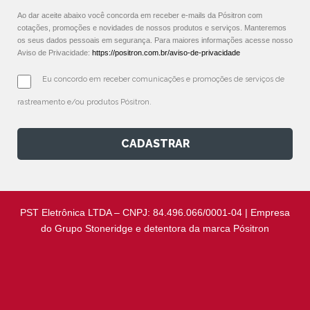
Ao dar aceite abaixo você concorda em receber e-mails da Pósitron com
cotações, promoções e novidades de nossos produtos e serviços. Manteremos
os seus dados pessoais em segurança. Para maiores informações acesse nosso
Aviso de Privacidade:
https://positron.com.br/aviso-de-privacidade
Eu concordo em receber comunicações e promoções de serviços de 
rastreamento e/ou produtos Pósitron.
CADASTRAR
PST Eletrônica LTDA – CNPJ: 84.496.066/0001-04 | Empresa
do Grupo Stoneridge e detentora da marca Pósitron