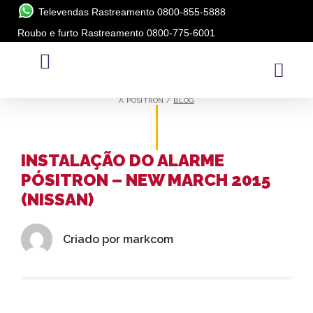
Televendas Rastreamento 0800-855-5888
Roubo e furto Rastreamento 0800-775-6001
BLOG
A PÓSITRON /
BLOG
INSTALAÇÃO DO ALARME
PÓSITRON – NEW MARCH 2015
(NISSAN)
Criado por
markcom