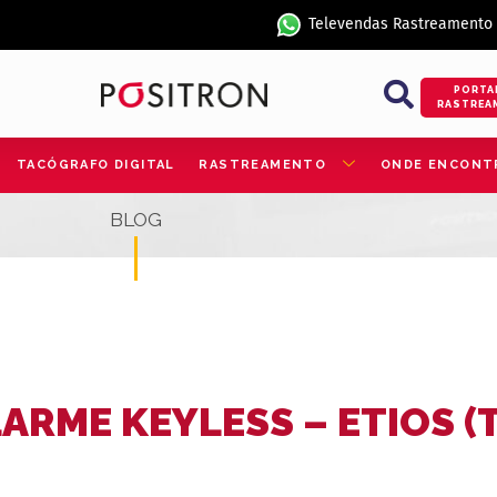
Televendas Rastreamento
PORTA
RASTREA
TACÓGRAFO DIGITAL
RASTREAMENTO
ONDE ENCONT
BLOG
ARME KEYLESS – ETIOS (