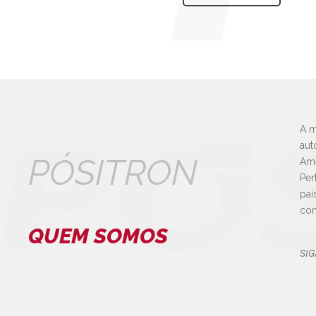
A m
aut
PÓSITRON
Amé
Per
paí
con
QUEM SOMOS
SIG