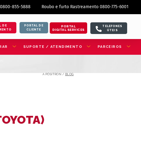
 0800-855-5888
Roubo e furto Rastreamento 0800-775-6001
L DE
PORTAL DE
PORTAL
TELEFONES
DIGITAL SERVICES
MENTO
CLIENTE
ÚTEIS
RAR
SUPORTE / ATENDIMENTO
PARCEIROS
A PÓSITRON /
BLOG
TOYOTA)