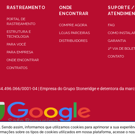
RASTREAMENTO
ONDE
SUPORTE /
ENCONTRAR
ATENDIME
PORTAL DE
RASTREAMENTO
COMPRE AGORA
FAQ
ESTRUTURA E
LOJAS PARCEIRAS
COMO INSTALA
TECNOLOGIA
DISTRIBUIDORES
GARANTIA
PARA VOCÊ
2ª VIA DE BOLE
PARA EMPRESA
CONTATO
ONDE ENCONTRAR
CONTRATOS
84.496.066/0001-04 | Empresa do Grupo Stoneridge e detentora da marc
 Sendo assim, informamos que utilizamos cookies para aprimorar a sua experiên
ormações sobre os tipos de cookies utilizados em nossa plataforma, acesse o no