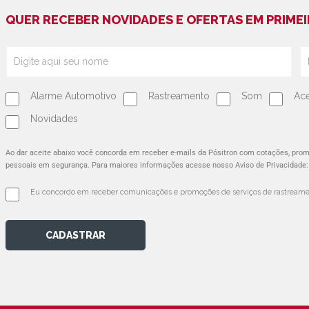
QUER RECEBER NOVIDADES E OFERTAS EM PRIMEI
Alarme Automotivo
Rastreamento
Som
Ace
Novidades
Ao dar aceite abaixo você concorda em receber e-mails da Pósitron com cotações, pr
pessoais em segurança. Para maiores informações acesse nosso Aviso de Privacidade
Eu concordo em receber comunicações e promoções de serviços de rastreamen
CADASTRAR