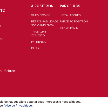
A PÓSITRON
PARCEIROS
NTO
QUEM SOMOS
INSTALADORES
RESPONSABILIDADE
PARCEIRO PÓSITRON
SOCIOAMBIENTAL
R
VENDA FÁCIL
TRABALHE
CONOSCO
TO
IMPRENSA
BLOG
a Pósitron
cia de navegação e adaptar seus interesses e necessidades.
sso
Aviso de Privacidade
.
Desenvolvido por