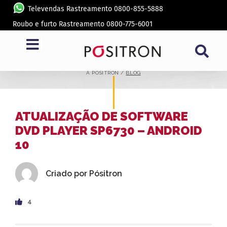
Televendas Rastreamento 0800-855-5888
Roubo e furto Rastreamento 0800-775-6001
BLOG
A PÓSITRON /
BLOG
ATUALIZAÇÃO DE SOFTWARE
DVD PLAYER SP6730 – ANDROID
10
Criado por
Pósitron
4