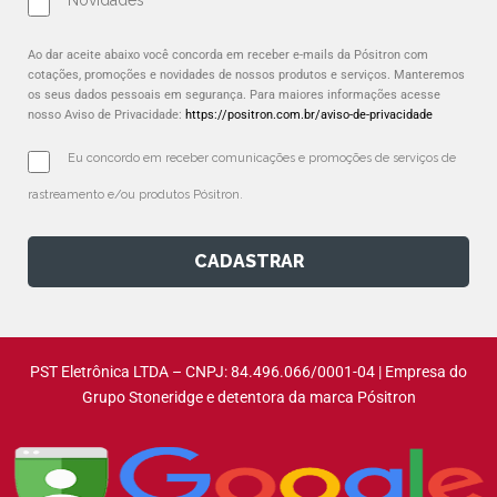
Ao dar aceite abaixo você concorda em receber e-mails da Pósitron com
cotações, promoções e novidades de nossos produtos e serviços. Manteremos
os seus dados pessoais em segurança. Para maiores informações acesse
nosso Aviso de Privacidade:
https://positron.com.br/aviso-de-privacidade
Eu concordo em receber comunicações e promoções de serviços de 
rastreamento e/ou produtos Pósitron.
CADASTRAR
PST Eletrônica LTDA – CNPJ: 84.496.066/0001-04 | Empresa do
Grupo Stoneridge e detentora da marca Pósitron