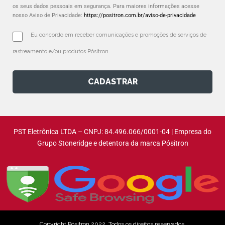
os seus dados pessoais em segurança. Para maiores informações acesse
nosso Aviso de Privacidade:
https://positron.com.br/aviso-de-privacidade
Eu concordo em receber comunicações e promoções de serviços de 
rastreamento e/ou produtos Pósitron.
CADASTRAR
PST Eletrônica LTDA – CNPJ: 84.496.066/0001-04 | Empresa do
Grupo Stoneridge e detentora da marca Pósitron
Copyright Pósitron 2022. Todos os direitos reservados.