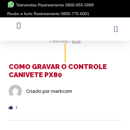
Televendas Rastreamento 0800-855-5888
Roubo e furto Rastreamento 0800-775-6001
BLOG
A PÓSITRON /
BLOG
COMO GRAVAR O CONTROLE
CANIVETE PX80
Criado por
markcom
1