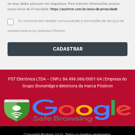
os seus dados pessoais em segurança. Para maiores informações acesse
nosso Aviso de Privacidade:
https://positron.com.br/aviso-de-privacidade
Eu concordo em receber comunicações e promoções de serviços de 
rastreamento e/ou produtos Pósitron.
CADASTRAR
PST Eletrônica LTDA – CNPJ: 84.496.066/0001-04 | Empresa do
Grupo Stoneridge e detentora da marca Pósitron
Copyright Pósitron 2022. Todos os direitos reservados.