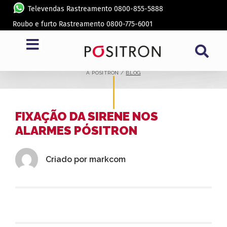
Televendas Rastreamento 0800-855-5888
Roubo e furto Rastreamento 0800-775-6001
BLOG
A PÓSITRON /
BLOG
FIXAÇÃO DA SIRENE NOS
ALARMES PÓSITRON
Criado por
markcom