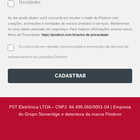
Novidades
Ao dar aceite abaixo você concorda em receber e-mails da Pósitron com
cotações, promoções e novidades de nossos produtos e serviços. Manteremos
os seus dados pessoais em segurança. Para maiores informações acesse nosso
Aviso de Privacidade:
https://positron.com.br/aviso-de-privacidade
Eu concordo em receber comunicações e promoções de serviços de 
rastreamento e/ou produtos Pósitron.
CADASTRAR
PST Eletrônica LTDA – CNPJ: 84.496.066/0001-04 | Empresa
do Grupo Stoneridge e detentora da marca Pósitron