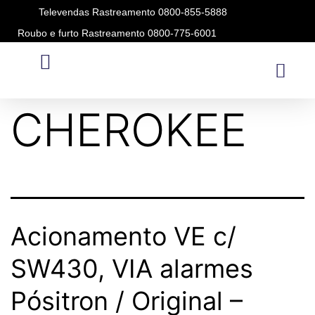
Televendas Rastreamento 0800-855-5888
Roubo e furto Rastreamento 0800-775-6001
Modelo:
CHEROKEE
Acionamento VE c/
SW430, VIA alarmes
Pósitron / Original –