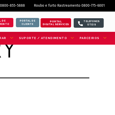
 0800-855-5888
Roubo e furto Rastreamento 0800-775-6001
L DE
PORTAL DE
PORTAL
TELEFONES
DIGITAL SERVICES
MENTO
CLIENTE
ÚTEIS
RY
RAR
SUPORTE / ATENDIMENTO
PARCEIROS