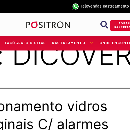
Televendas Rastreamento
PORTA
RASTREA
:
DICOVE
TACÓGRAFO DIGITAL
RASTREAMENTO
ONDE ENCONT
onamento vidros
ginais C/ alarmes