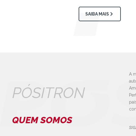
SAIBA MAIS
A m
aut
PÓSITRON
Amé
Per
paí
con
QUEM SOMOS
SIG