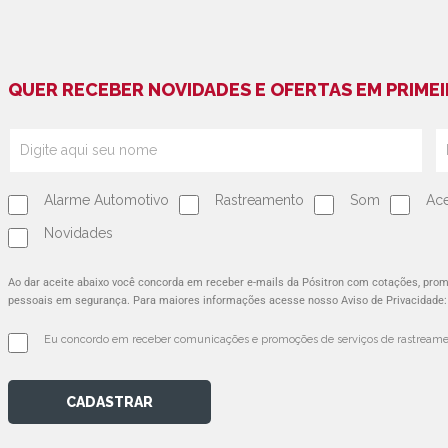
QUER RECEBER NOVIDADES E OFERTAS EM PRIMEI
Alarme Automotivo
Rastreamento
Som
Ace
Novidades
Ao dar aceite abaixo você concorda em receber e-mails da Pósitron com cotações, pr
pessoais em segurança. Para maiores informações acesse nosso Aviso de Privacidade
Eu concordo em receber comunicações e promoções de serviços de rastreamen
CADASTRAR