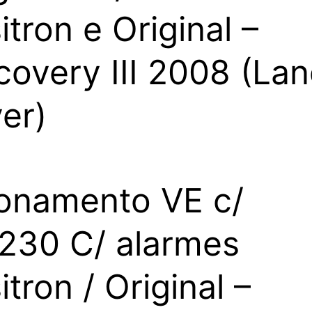
itron e Original –
covery III 2008 (La
er)
onamento VE c/
30 C/ alarmes
itron / Original –