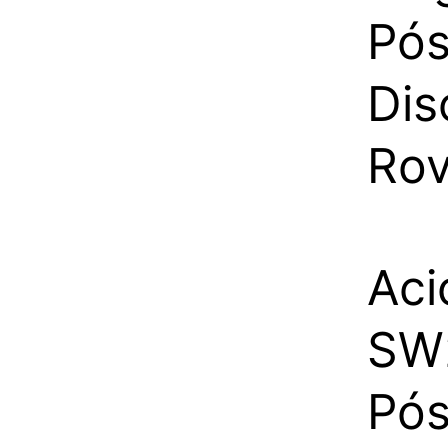
Pós
Dis
Rov
Aci
SW2
Pós