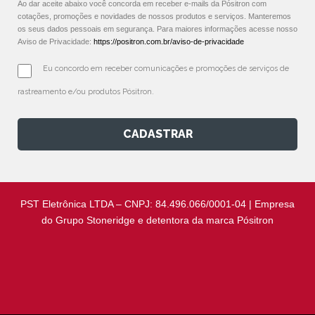
Ao dar aceite abaixo você concorda em receber e-mails da Pósitron com
cotações, promoções e novidades de nossos produtos e serviços. Manteremos
os seus dados pessoais em segurança. Para maiores informações acesse nosso
Aviso de Privacidade:
https://positron.com.br/aviso-de-privacidade
Eu concordo em receber comunicações e promoções de serviços de 
rastreamento e/ou produtos Pósitron.
CADASTRAR
PST Eletrônica LTDA – CNPJ: 84.496.066/0001-04 | Empresa
do Grupo Stoneridge e detentora da marca Pósitron