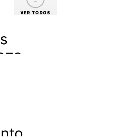
IAT)
VER TODOS
s
W273
ento