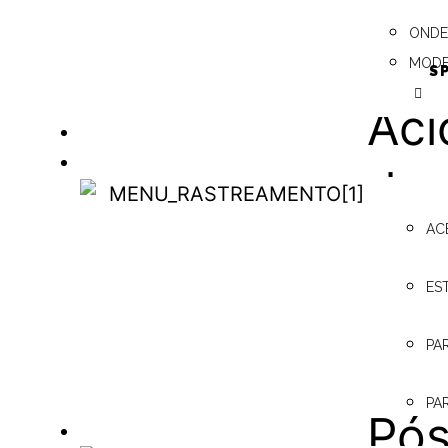
Key
ONDE
MODE
S
Aci
TACÓGRAFO DIGITAL
RASTREAMENTO
do 
RASTREAMENTO
AC
– P
ES
PA
Ins
PA
Pós
ONDE ENCONTRAR