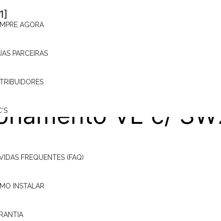
 travas elétricas
MPRE AGORA
ginais – Palio (FIAT)
JAS PARCEIRAS
STRIBUIDORES
onamento VE c/ SW
C'S
alio Fire Way 2015 (F
VIDAS FREQUENTES (FAQ)
MO INSTALAR
onamento VE c/
RANTIA