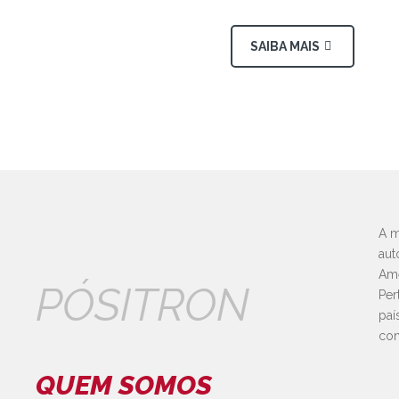
SAIBA MAIS
A m
aut
Amé
PÓSITRON
Per
paí
con
QUEM SOMOS