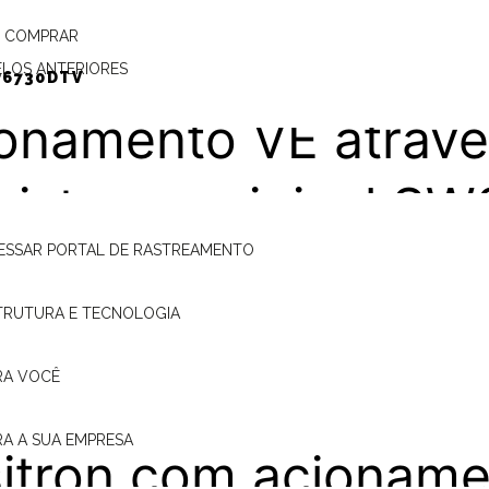
less – Palio 2012 (F
 COMPRAR
LOS ANTERIORES
P6730DTV
onamento VE atravé
sistema original S
ESSAR PORTAL DE RASTREAMENTO
alio (FIAT)
TRUTURA E TECNOLOGIA
RA VOCÊ
talação do alarme
RA A SUA EMPRESA
itron com acionam