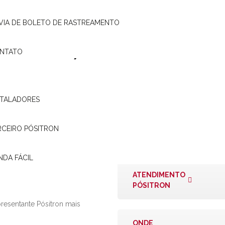
tema original – Palio
 VIA DE BOLETO DE RASTREAMENTO
3 (Fiat)
NTATO
STALADORES
RCEIRO PÓSITRON
NDA FÁCIL
ATENDIMENTO
PÓSITRON
presentante Pósitron mais
ONDE