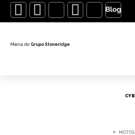
Modelo
ALARMES
Marca do
Grupo Stoneridge
VEÍCUL
AUTOM
ALARMES
CYB
Ins
Pós
MOTOS