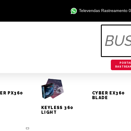
Televendas Rastreamento 
:
PALIO
OS
OTIVOS
PORTA
RASTREA
ER PX360
CYBER EX360
BLADE
talação do alarme
KEYLESS 360
LIGHT
itron – Palio 2014