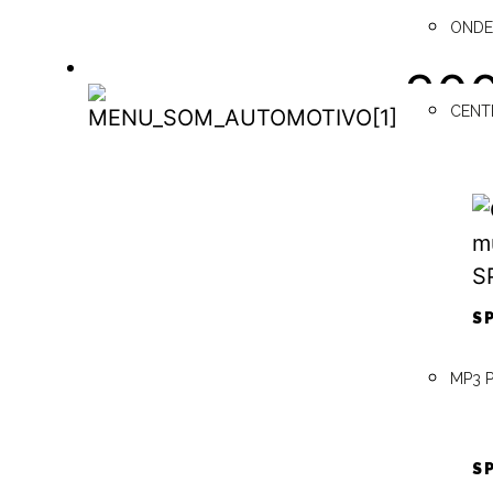
ala
ONDE
200
SOM AUTOMOTIVO
CENT
SOM
AUTOMOTIVO
Apl
(FI
S
MP3 
Ins
S