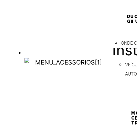
(FI
DUO
G8 
ONDE 
Ins
ACESSÓRIOS
Pós
VEÍC
ACESSÓRIOS
AUTO
Aci
M
C
com
T