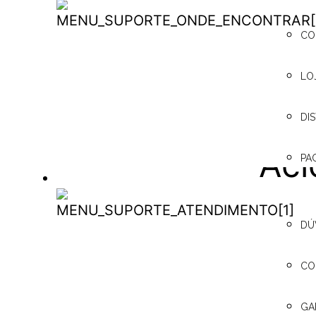
das
ONDE
CO
ENCONTRAR
ori
LO
DI
Aci
PA
SUPORTE / ATENDIMENTO
– P
SUPORTE /
DÚ
ATENDIMENTO
CO
Aci
GA