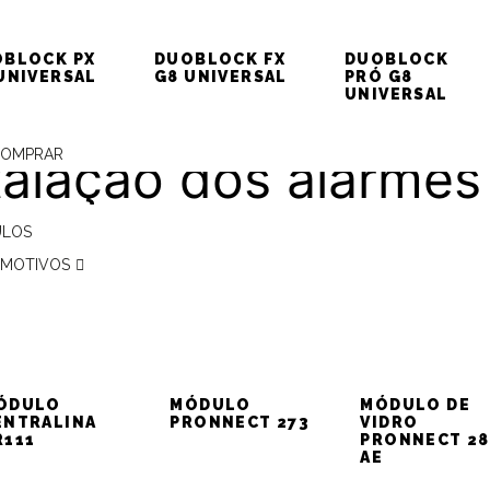
AT)
BLOCK PX
DUOBLOCK FX
DUOBLOCK
UNIVERSAL
G8 UNIVERSAL
PRÓ G8
UNIVERSAL
COMPRAR
talação dos alarmes
itron – Palio (Fiat)
ULOS
MOTIVOS
onamento VE simpl
ÓDULO
MÓDULO
MÓDULO DE
ENTRALINA
PRONNECT 273
VIDRO
 SW230, utilizando
R111
PRONNECT 28
AE