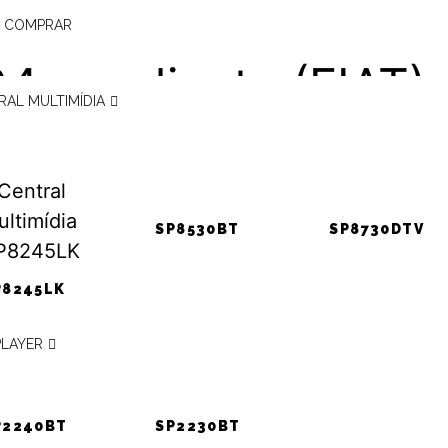
rmes Pósitron – Pali
 COMPRAR
4 em diante (FIAT)
RAL MULTIMÍDIA
icação VE para o Pal
SP8530BT
SP8730DTV
AT)
P8245LK
PLAYER
talação do Alarme
P2240BT
SP2230BT