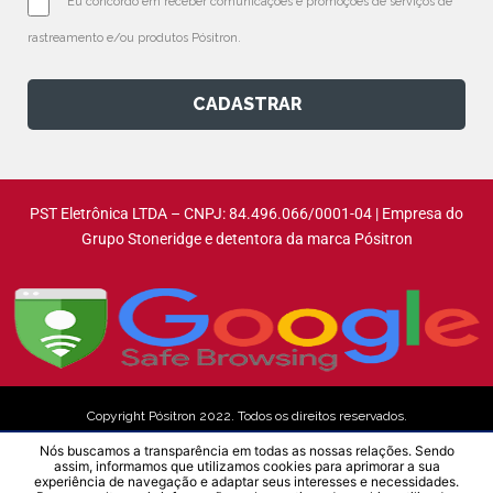
Eu concordo em receber comunicações e promoções de serviços de 
rastreamento e/ou produtos Pósitron.
CADASTRAR
PST Eletrônica LTDA – CNPJ: 84.496.066/0001-04 | Empresa do
Grupo Stoneridge e detentora da marca Pósitron
Copyright Pósitron 2022. Todos os direitos reservados.
Nós buscamos a transparência em todas as nossas relações. Sendo
assim, informamos que utilizamos cookies para aprimorar a sua
Aviso de Privacidade
experiência de navegação e adaptar seus interesses e necessidades.