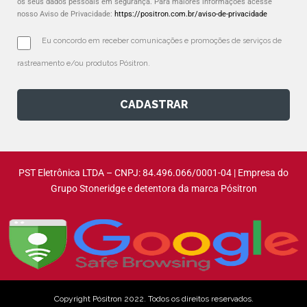
os seus dados pessoais em segurança. Para maiores informações acesse
nosso Aviso de Privacidade:
https://positron.com.br/aviso-de-privacidade
Eu concordo em receber comunicações e promoções de serviços de 
rastreamento e/ou produtos Pósitron.
CADASTRAR
PST Eletrônica LTDA – CNPJ: 84.496.066/0001-04 | Empresa do
Grupo Stoneridge e detentora da marca Pósitron
Copyright Pósitron 2022. Todos os direitos reservados.