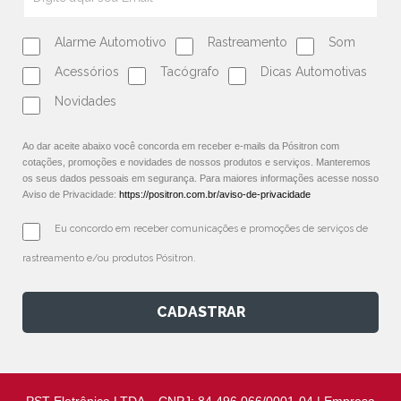
Alarme Automotivo
Rastreamento
Som
Acessórios
Tacógrafo
Dicas Automotivas
Novidades
Ao dar aceite abaixo você concorda em receber e-mails da Pósitron com
cotações, promoções e novidades de nossos produtos e serviços. Manteremos
os seus dados pessoais em segurança. Para maiores informações acesse nosso
Aviso de Privacidade:
https://positron.com.br/aviso-de-privacidade
Eu concordo em receber comunicações e promoções de serviços de 
rastreamento e/ou produtos Pósitron.
CADASTRAR