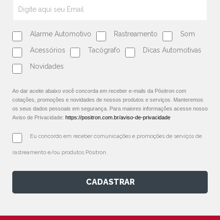
Alarme Automotivo
Rastreamento
Som
Acessórios
Tacógrafo
Dicas Automotivas
Novidades
Ao dar aceite abaixo você concorda em receber e-mails da Pósitron com
cotações, promoções e novidades de nossos produtos e serviços. Manteremos
os seus dados pessoais em segurança. Para maiores informações acesse nosso
Aviso de Privacidade:
https://positron.com.br/aviso-de-privacidade
Eu concordo em receber comunicações e promoções de serviços de 
rastreamento e/ou produtos Pósitron.
CADASTRAR