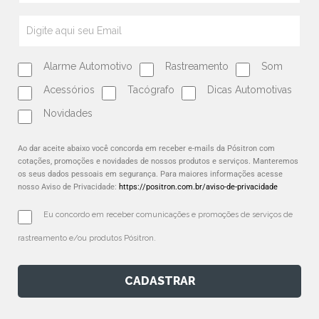
Alarme Automotivo
Rastreamento
Som
Acessórios
Tacógrafo
Dicas Automotivas
Novidades
Ao dar aceite abaixo você concorda em receber e-mails da Pósitron com
cotações, promoções e novidades de nossos produtos e serviços. Manteremos
os seus dados pessoais em segurança. Para maiores informações acesse
nosso Aviso de Privacidade:
https://positron.com.br/aviso-de-privacidade
Eu concordo em receber comunicações e promoções de serviços de 
rastreamento e/ou produtos Pósitron.
CADASTRAR