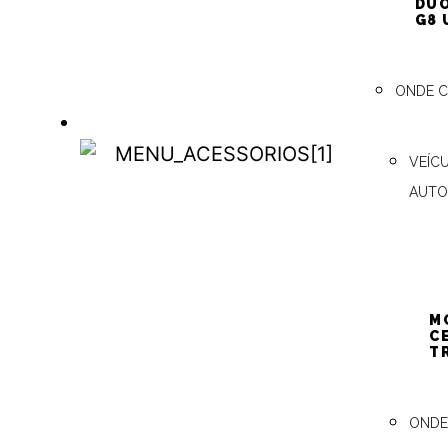
DUO
(H
G8 
ONDE 
ACESSÓRIOS
Ins
VEÍC
ACESSÓRIOS
AUTO
PST
(H
M
C
T
Aci
ONDE