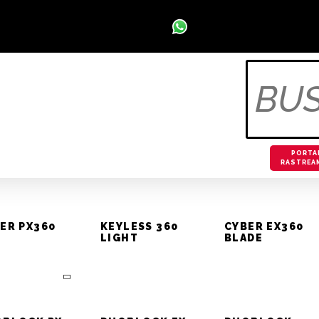
Televendas Rastreamento 
:
VERA C
OS
OTIVOS
PORTA
RASTREA
ER PX360
KEYLESS 360
CYBER EX360
LIGHT
BLADE
talação alarme Keyl
era Cruz 2008