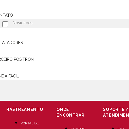
Alarme Automotivo
Rastreamento
Som
Ace
NTATO
Novidades
Ao dar aceite abaixo você concorda em receber e-mails da Pósitron com cotaç
STALADORES
os seus dados pessoais em segurança. Para maiores informações acesse nosso
Eu concordo em receber comunicações e promoções de serviços de rastreamen
RCEIRO PÓSITRON
CADASTRAR
NDA FÁCIL
RASTREAMENTO
ONDE
SUPORTE /
ENCONTRAR
ATENDIME
PORTAL DE