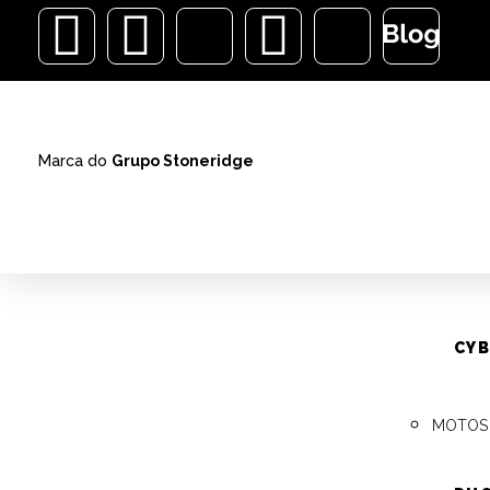
Modelo
ALARMES
Marca do
Grupo Stoneridge
VEÍCUL
AUTOM
ALARMES
CYB
Ins
MOTOS
– V