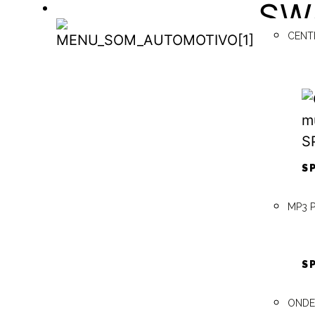
SW4
SOM AUTOMOTIVO
CENT
(Hy
SOM
AUTOMOTIVO
Aci
S
Pós
MP3 
Cru
S
ONDE