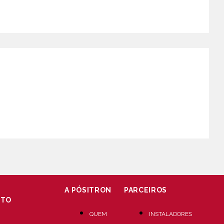
ssórios
Tacógrafo
Dicas Automotivas
ões, promoções e novidades de nossos produtos e serviços. Manteremos
 Aviso de Privacidade:
https://positron.com.br/aviso-de-privacidade
to e/ou produtos Pósitron.
A PÓSITRON
PARCEIROS
NTO
QUEM
INSTALADORES