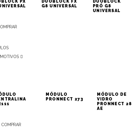
BLOCK PX
DUOBLOCK FX
DUOBLOCK
YUNDAI)
UNIVERSAL
G8 UNIVERSAL
PRÓ G8
UNIVERSAL
COMPRAR
talação dos Alarmes
ULOS
MOTIVOS
 – Vera Cruz 2008
YUNDAI)
ÓDULO
MÓDULO
MÓDULO DE
ENTRALINA
PRONNECT 273
VIDRO
R111
PRONNECT 28
AE
onamento VE c/
 COMPRAR