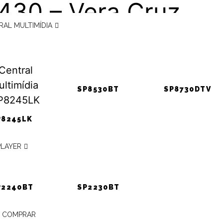
30 – Vera Cruz
RAL MULTIMÍDIA
undai)
SP8530BT
SP8730DTV
onamento VE c/ala
P8245LK
itron ou original – V
PLAYER
z (Hyundai)
P2240BT
SP2230BT
 COMPRAR