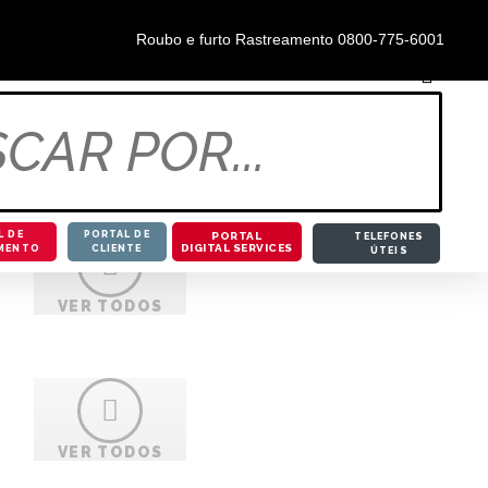
0800-855-5888
Roubo e furto Rastreamento 0800-775-6001
RUZ
L DE
PORTAL DE
PORTAL
TELEFONES
DIGITAL SERVICES
MENTO
CLIENTE
ÚTEIS
VER TODOS
ess
VER TODOS