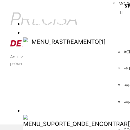
MODE
S
PRECISA
TACÓGRAFO DIGITAL
RASTREAMENTO
DE AJUDA?
RASTREAMENTO
AC
Aqui, você pode consultar os manuais técnicos, encontrar o re
próximo, além de contar com a assistência 24h e muito mais!
ES
SAIBA MAIS
PA
PA
ONDE ENCONTRAR