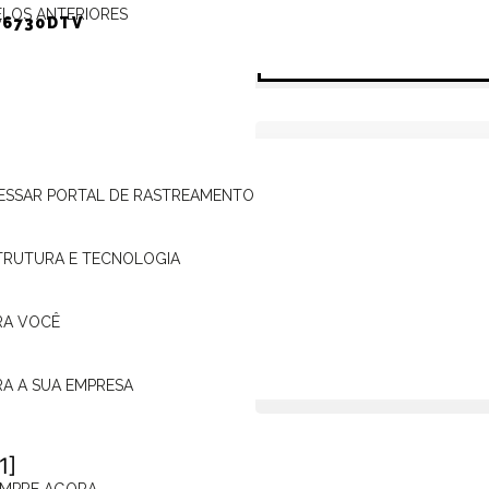
LOS ANTERIORES
P6730DTV
ATENDIMENTO
PÓSITRON
ESSAR PORTAL DE RASTREAMENTO
presentante Pósitron mais
ONDE
TRUTURA E TECNOLOGIA
ENCONTRAR?
RA VOCÊ
ASSISTÊNCIA
24H
RA A SUA EMPRESA