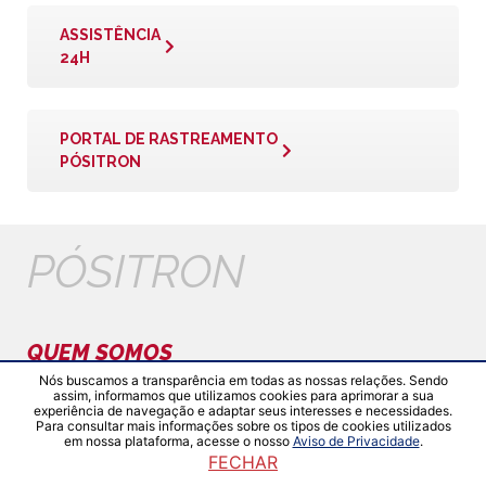
ASSISTÊNCIA
24H
PORTAL DE RASTREAMENTO
PÓSITRON
PÓSITRON
QUEM SOMOS
Nós buscamos a transparência em todas as nossas relações. Sendo
assim, informamos que utilizamos cookies para aprimorar a sua
A marca Pósitron é conhecida pela inovação em seus
experiência de navegação e adaptar seus interesses e necessidades.
produtos e serviços, sendo uma das principais fabricantes de
Para consultar mais informações sobre os tipos de cookies utilizados
em nossa plataforma, acesse o nosso
Aviso de Privacidade
.
acessórios automotivos e referência no desenvolvimento de
FECHAR
soluções tecnológicas em segurança e conforto,