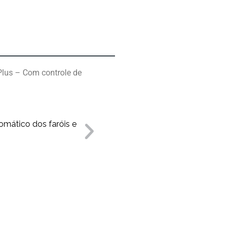
lus – Com controle de
Com controle d
mático dos faróis e