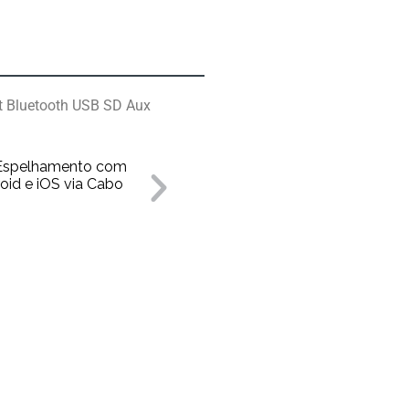
t Bluetooth USB SD Aux
 Espelhamento com
Conexão Blue
id e iOS via Cabo
Streaming